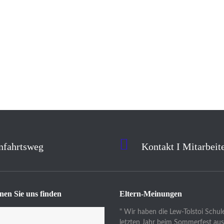
nfahrtsweg
Kontakt I Mitarbeit
nen Sie uns finden
Eltern-Meinungen
" Wir haben die Lew-Tolstoi Schul
letzten Jahr beim Sommerfest aus