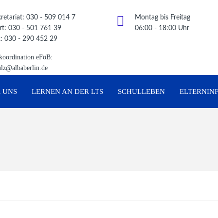
retariat: 030 - 509 014 7
Montag bis Freitag
t: 030 - 501 761 39
06:00 - 18:00 Uhr
: 030 - 290 452 29
koordination eFöB:
ulz@albaberlin.de
 UNS
LERNEN AN DER LTS
SCHULLEBEN
ELTERNIN