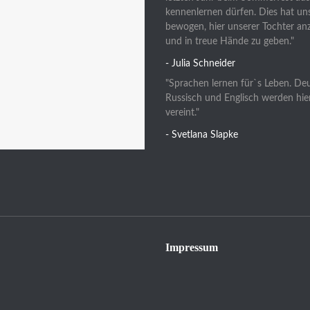
kennenlernen dürfen. Dies hat uns
bewogen, hier unserer Tochter a
und in treue Hände zu geben."
- Julia Schneider
"Sprachen lernen für`s Leben. De
Russisch und Englisch werden hie
vereint."
- Svetlana Slapke
Impressum