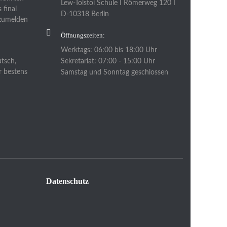
Lew-Tolstoi Schule I Römerweg 120 I
 final
D-10318 Berlin
nzumelden
Öffnungszeiten:
Werktags: 06:00 bis 18:00 Uhr
Sekretariat: 07:00 - 15:00 Uhr
utsch,
r bestens
Samstag und Sonntag geschlossen
Datenschutz