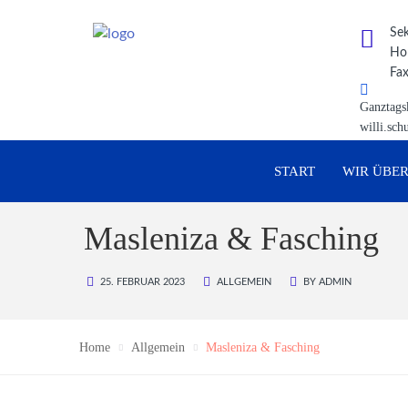
Sek
Hor
Fax
Ganztags
willi.sch
START
WIR ÜBER
Masleniza & Fasching
25. FEBRUAR 2023
ALLGEMEIN
BY
ADMIN
Home
Allgemein
Masleniza & Fasching