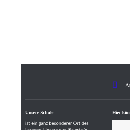
A
Unsere Schule
Hier kön
ist ein ganz besonderer Ort des
Lernens. Unsere qualifizierte/n