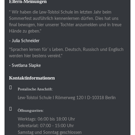
Eltern-Meinungen
" Wir haben die Lew-Tolstoi Schule im letzten Jahr beim
Sommerfest ausführlich kennenlernen dürfen. Dies hat uns
final bewogen, hier unserer Tochter anzumelden und in treue
Hände zu geben."
- Julia Schneider
"Sprachen lernen für`s Leben. Deutsch, Russisch und Englisch
werden hier bestens vereint."
- Svetlana Slapke
Kontaktinformationen
Postalische Anschrift:
Lew-Tolstoi Schule I Römerweg 120 I D-10318 Berlin
Öffnungszeiten:
Werktags: 06:00 bis 18:00 Uhr
Sekretariat: 07:00 - 15:00 Uhr
Samstag und Sonntag geschlossen