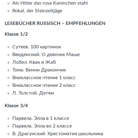
Als Hitler das rosa Kaninchen stahl
Rokal, der Steinzeitjäge
LESEBÜCHER RUSSISCH – EMPFEHLUNGEN
Klasse 1/2
Сутеев. 100 картинок
Введенский. О девочке Маше
Лобел. Квак и Жаб
Тома. Винни Дракончик
Внеклассное чтение 1 класс
Внеклассное чтение 2 класс
Л. Толстой. Детям
Klasse 3/4
Парвела. Элла в 1 классе
Парвела. Элла во 2 классе
В. Драгунский. Хрестоматия школьника