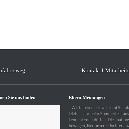
nfahrtsweg
Kontakt I Mitarbeit
nen Sie uns finden
Eltern-Meinungen
" Wir haben die Lew-Tolstoi Schul
letzten Jahr beim Sommerfest aus
kennenlernen dürfen. Dies hat uns
bewogen, hier unserer Tochter a