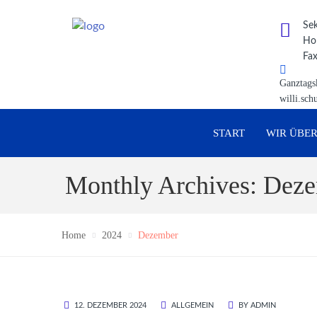
Sek
Hor
Fax
Ganztags
willi.sch
START
WIR ÜBER
Monthly Archives: Dez
Home
2024
Dezember
12. DEZEMBER 2024
ALLGEMEIN
BY
ADMIN