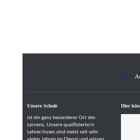
A
Unsere Schule
Hier kön
ist ein ganz besonderer Ort des
Lernens. Unsere qualifizierte/n
Lehrer/innen sind meist seit sehr
vielen Jahren im Dienst und wissen