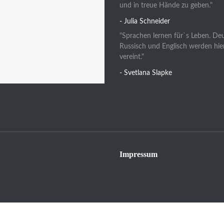
und in treue Hände zu geben."
- Julia Schneider
"Sprachen lernen für`s Leben. De
Russisch und Englisch werden hie
vereint."
- Svetlana Slapke
Impressum