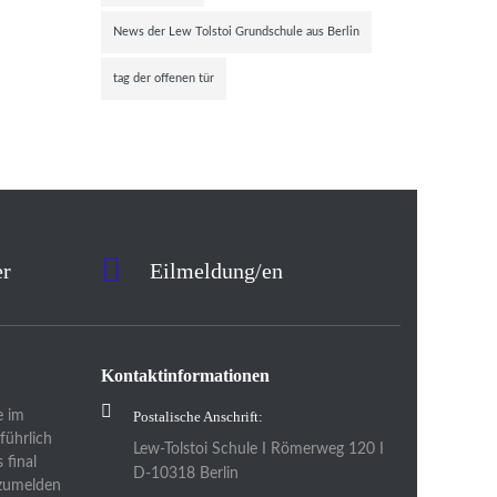
News der Lew Tolstoi Grundschule aus Berlin
tag der offenen tür
er
Eilmeldung/en
Kontaktinformationen
e im
Postalische Anschrift:
führlich
Lew-Tolstoi Schule I Römerweg 120 I
 final
D-10318 Berlin
nzumelden