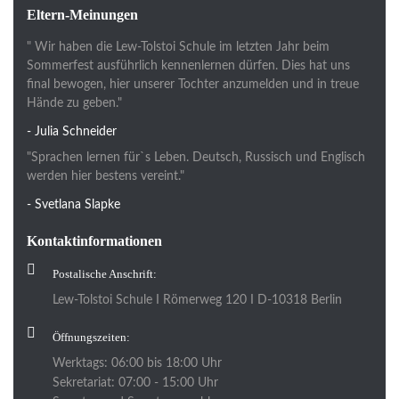
Eltern-Meinungen
" Wir haben die Lew-Tolstoi Schule im letzten Jahr beim
Sommerfest ausführlich kennenlernen dürfen. Dies hat uns
final bewogen, hier unserer Tochter anzumelden und in treue
Hände zu geben."
- Julia Schneider
"Sprachen lernen für`s Leben. Deutsch, Russisch und Englisch
werden hier bestens vereint."
- Svetlana Slapke
Kontaktinformationen
Postalische Anschrift:
Lew-Tolstoi Schule I Römerweg 120 I D-10318 Berlin
Öffnungszeiten:
Werktags: 06:00 bis 18:00 Uhr
Sekretariat: 07:00 - 15:00 Uhr