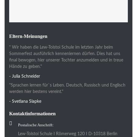
Eltern-Meinungen
" Wir haben die Lew-Tolstoi Schule im letzten Jahr beim
Sommerfest ausführlich kennenlernen dürfen. Dies hat uns
final bewogen, hier unserer Tochter anzumelden und in treue
Hände zu geben."
- Julia Schneider
"Sprachen lernen für`s Leben. Deutsch, Russisch und Englisch
werden hier bestens vereint."
- Svetlana Slapke
Kontaktinformationen
Postalische Anschrift:
Lew-Tolstoi Schule I Römerweg 120 I D-10318 Berlin