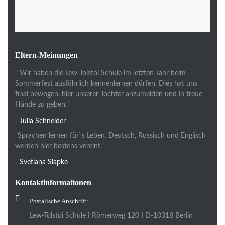
Eltern-Meinungen
" Wir haben die Lew-Tolstoi Schule im letzten Jahr beim
Sommerfest ausführlich kennenlernen dürfen. Dies hat uns
final bewogen, hier unserer Tochter anzumelden und in treue
Hände zu geben."
- Julia Schneider
"Sprachen lernen für`s Leben. Deutsch, Russisch und Englisch
werden hier bestens vereint."
- Svetlana Slapke
Kontaktinformationen
Postalische Anschrift:
Lew-Tolstoi Schule I Römerweg 120 I D-10318 Berlin