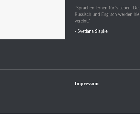
"Sprachen lernen für`s Leben. De
Russisch und Englisch werden hie
vereint."
- Svetlana Slapke
Impressum