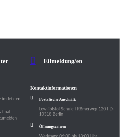
ter
Eilmeldung/en
Kontaktinformationen
 im letzten
Postalische Anschrift:
h
Lew-Tolstoi Schule I Römerweg 120 I D-
 final
10318 Berlin
nzumelden
Öffnungszeiten:
Werktags: 06:00 bis 18:00 Uhr