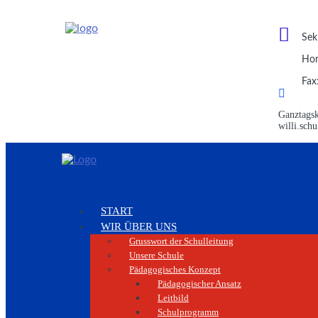
Sek
Hor
Fax
Ganztagsk
willi.sch
START
WIR ÜBER UNS
Grusswort der Schulleitung
Unsere Schule
Pädagogisches Konzept
Pädagogischer Ansatz
Leitbild
Schulprogramm