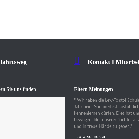
fahrtsweg
Kontakt I Mitarbei
en Sie uns finden
Eltern-Meinungen
" Wir haben die Lew-Tolstoi Schule
Jahr beim Sommerfest ausführlic
kennenlernen dürfen. Dies hat uns
bewogen, hier unserer Tochter a
und in treue Hände zu geben."
- Julia Schneider