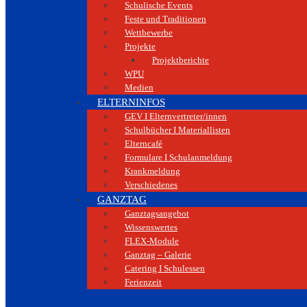
Schulische Events
Feste und Traditionen
Wettbewerbe
Projekte
Projektberichte
WPU
Medien
ELTERNINFOS
GEV I Elternvertreter/innen
Schulbücher I Materiallisten
Elterncafé
Formulare I Schulanmeldung
Krankmeldung
Verschiedenes
GANZTAG
Ganztagsangebot
Wissenswertes
FLEX-Module
Ganztag – Galerie
Catering I Schulessen
Ferienzeit