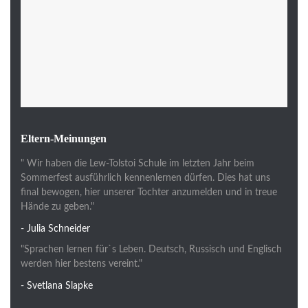
Eltern-Meinungen
" Wir haben die Lew-Tolstoi Schule im letzten Jahr beim
Sommerfest ausführlich kennenlernen dürfen. Dies hat uns
final bewogen, hier unserer Tochter anzumelden und in treue
Hände zu geben."
- Julia Schneider
"Sprachen lernen für`s Leben. Deutsch, Russisch und Englisch
werden hier bestens vereint."
- Svetlana Slapke